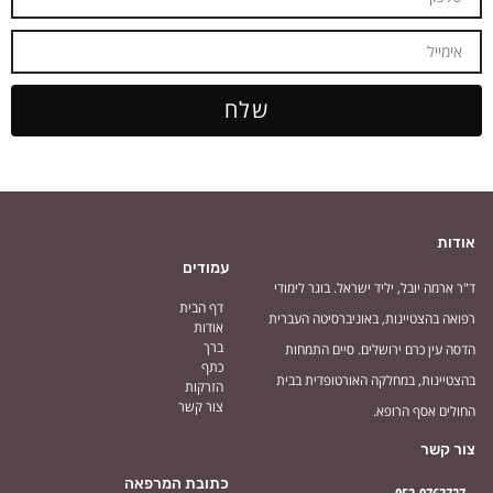
שלח
אודות
עמודים
ד"ר ארמה יובל, יליד ישראל. בוגר לימודי
דף הבית
רפואה בהצטיינות, באוניברסיטה העברית
אודות
ברך
הדסה עין כרם ירושלים. סיים התמחות
כתף
בהצטיינות, במחלקה האורטופדית בבית
הזרקות
צור קשר
החולים אסף הרופא.
צור קשר
כתובת המרפאה